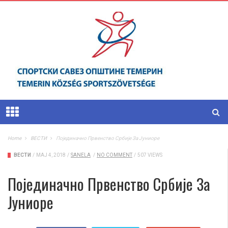
Home
ВЕСТИ
Појединачно Првенство Србије За Јуниоре
ВЕСТИ
/
МАЈ 4, 2018
/
SANELA
/
NO COMMENT
/
507 VIEWS
Појединачно Првенство Србије За
Јуниоре