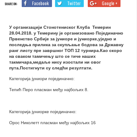
Facebook
Twitter
Google +
SHARE ON:
У организацији Стонотениског Клуба Темерин
28.04.2018. у Темерину је организовано Појединачно
Првенство Србије за јуниоре и јуниорке,уједно и
последња прилика за скупљање бодова за Државну
ранг листу пре завршног ТОП 12 турнира.Као скоро
на сваком тамичењу што се тиче наших
такмичара,медаље нису изостали ни овог
пута.Постигнути су следћи резултати.
Категорија јуниори појединачно:
Тепић Перо пласман међу најбољих 8.
Категорија јуниорке појединачно:
Орос Николетт пласман међу најбољих 16