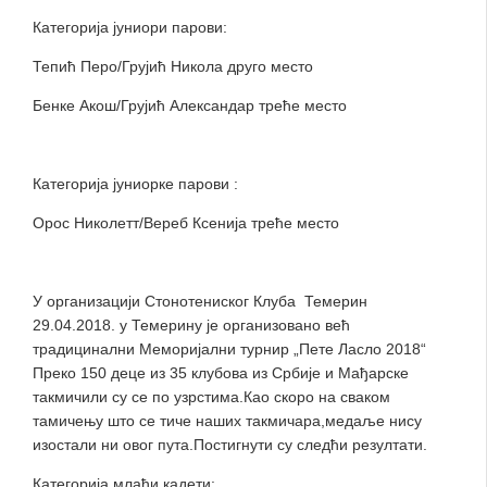
Категорија јуниори парови:
Тепић Перо/Грујић Никола друго место
Бенке Акош/Грујић Александар треће место
Категорија јуниорке парови :
Орос Николетт/Вереб Ксенија треће место
У организацији Стонотениског Клуба Темерин
29.04.2018. у Темерину је организовано већ
традицинални Меморијални турнир „Пете Ласло 2018“
Преко 150 деце из 35 клубова из Србије и Мађарске
такмичили су се по узрстима.Као скоро на сваком
тамичењу што се тиче наших такмичара,медаље нису
изостали ни овог пута.Постигнути су следћи резултати.
Категорија млађи кадети: