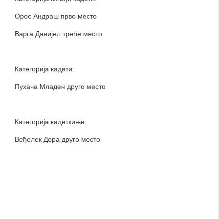
Орос Андраш прво место
Варга Данијел треће место
Категорија кадети:
Пухача Младен друго место
Категорија кадеткиње:
Веђелек Дора друго место