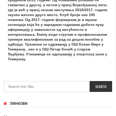
такмичио у другој, а потом у првој Војвођанској лиги,
где је већ у првој сезони наступања 2016/2017. године
заузео високо друго место. Клуб броји око 100
чланова. Од 2017. године формирана је и мушка
селекција која ће у наредним годинама добити пуну
афирмацију у зависности од могућности и
интересовања. Екипу воде стручни и професионални
тренери квалификовани за рад са децом посебно у
одбојци. Тренинзи се одржавају у ОШ Кокаи Имре у
Темерину , као и у ОШ Петар Кочић у старом
Ђурђеву. Утикамице се одигравају у спортској хали у
Темерину.
ЛИНКОВИ