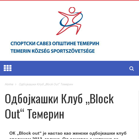
Home
Одбојкашки Клуб „Block Out“ Темерин
Одбојкашки Клуб „Block
Out“ Темерин
ОК „Block out“ је настао као женски одбојкашки клуб
средином 2013. године. Од оснивања успешно се