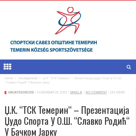
Home
Uncategorized
Џ.К. “ТСК Темерин“ – Презентација Џудо Спорта У О.Ш.
“Славко Родић“ У Бачком Јарку
UNCATEGORIZED
/
НОВЕМБАР 29, 2023
/
SANELA
/
NO COMMENT
/
242 VIEWS
Џ.К. “ТСК Темерин“ – Презентација
Џудо Спорта У О.Ш. “Славко Родић“
У Бачком Јарку