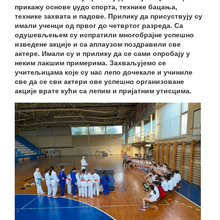
прикажу основе џудо спорта, технике бацања,
технике захвата и падове. Прилику да присуствују су
имали ученци од првог до четвртог разреда. Са
одушевљењем су испратили многобрајне успешно
изведене акције и са аплаузом поздравили све
актере. Имали су и прилику да се сами опробају у
неким лакшим примерима. Захваљујемо се
учитељицама које су нас лепо дочекале и учиниле
све да се сви актери ове успешно организоване
акције врате кући са лепим и пријатним утисцима.