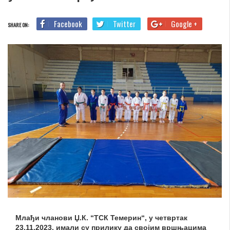
Facebook
Twitter
Google +
SHARE ON:
Млађи чланови Џ.К. “ТСК Темерин“, у четвртак
23.11.2023. имали су прилику да својим вршњацима