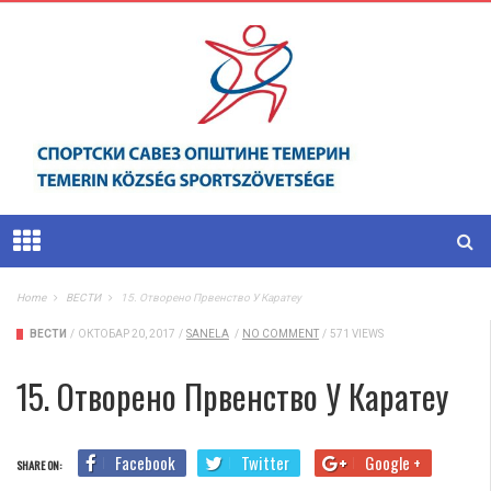
Home
ВЕСТИ
15. Отворено Првенство У Каратеу
ВЕСТИ
/
ОКТОБАР 20, 2017
/
SANELA
/
NO COMMENT
/
571 VIEWS
15. Отворено Првенство У Каратеу
Facebook
Twitter
Google +
SHARE ON: