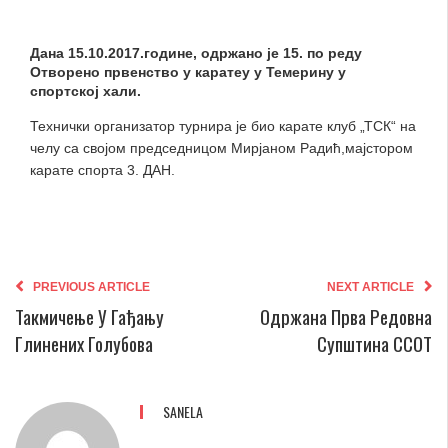
Дана 15.10.2017.године, одржано је 15. по реду
Отворено првенство у каратеу у Темерину у
спортској хали.
Технички организатор турнира је био карате клуб „ТСК“ на
челу са својом председницом Мирјаном Радић,мајстором
карате спорта 3. ДАН.
PREVIOUS ARTICLE
NEXT ARTICLE
Такмичење У Гађању
Одржана Прва Редовна
Глинених Голубова
Супштина ССОТ
SANELA