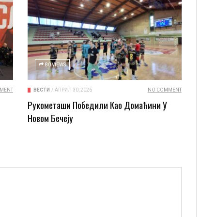
80 VIEWS
MENT
ВЕСТИ
/
АПРИЛ 30, 2026
NO COMMENT
Рукометаши Победили Као Домаћини У
Новом Бечеју