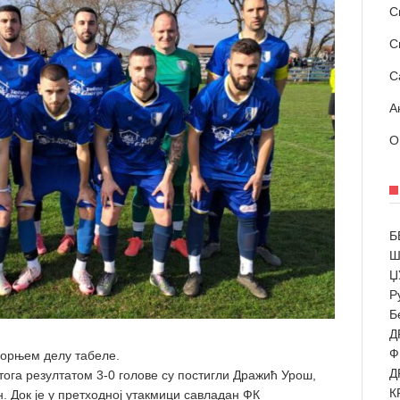
С
С
С
А
О
Б
Ш
Џ
Р
Б
Д
Ф
 горњем делу табеле.
Д
тога резултатом 3-0 голове су постигли Дражић Урош,
К
 Док је у претходној утакмици савладан ФК