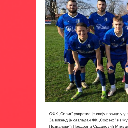
ОФК „Сириг“ учврстио је своју позицију у
За викенд је савладан ФК „Софекс“ из Фу
Познановић Предраг и Срдановић Миљан.