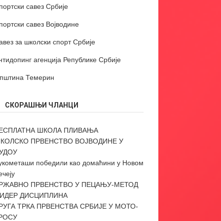
портски савез Србије
портски савез Војводине
авез за школски спорт Србије
нтидопинг агенција Републике Србије
пштина Темерин
СКОРАШЊИ ЧЛАНЦИ
ЕСПЛАТНА ШКОЛА ПЛИВАЊА
КОЛСКО ПРВЕНСТВО ВОЈВОДИНЕ У
УДОУ
укометаши победили као домаћини у Новом
ечеју
РЖАВНО ПРВЕНСТВО У ПЕЦАЊУ-МЕТОД
ИДЕР ДИСЦИПЛИНА
РУГА ТРКА ПРВЕНСТВА СРБИЈЕ У МОТО-
РОСУ