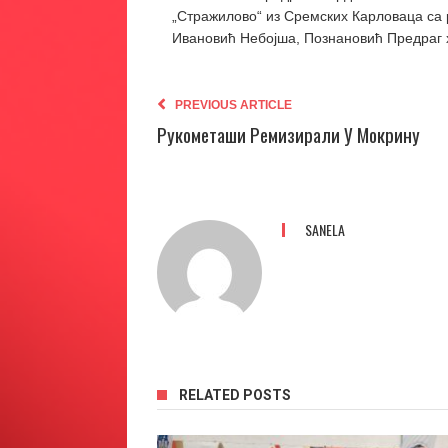
„Стражилово“ из Сремских Карловаца са р
Ивановић Небојша, Познановић Предраг
PREVIOUS ARTICLE
Рукометаши Ремизирали У Мокрину
SANELA
RELATED POSTS