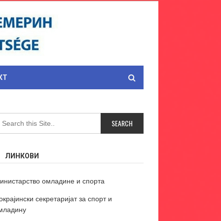
КТ
ЛИНКОВИ
инистарство омладине и спорта
окрајински секретаријат за спорт и
младину