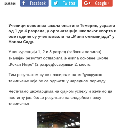
Facebook
Twitter
Google +
SHARE ON:
Ученици основних школа општине Темерин, узраста
од 1 до 4 разреда, у организацији школског спорта и
ове године су учествовали на „Мини олимпијади“ у
Новом Саду.
У конкуренцији 1, 2 и 3 разред (забавни полигон),
значајан резултат остварила је екипа основне школе
„Кокаи Имре“ (2 разред)освојивши 2. место.
Тим резултатом су се пласирали на међуокружно
такмичење које ће се одржати у наредном периоду.
Честитамо школарцима на сјајном успеху и желимо да
постигну још боље резултате на следећем нивоу
такмичења.