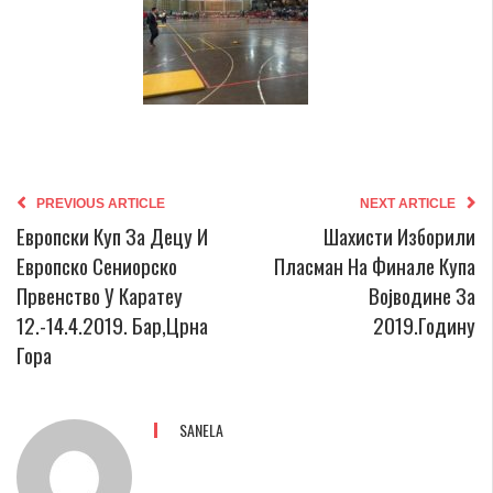
PREVIOUS ARTICLE
NEXT ARTICLE
Европски Куп За Децу И
Шахисти Изборили
Европско Сениорско
Пласман На Финале Купа
Првенство У Каратеу
Војводине За
12.-14.4.2019. Бар,Црна
2019.годину
Гора
SANELA