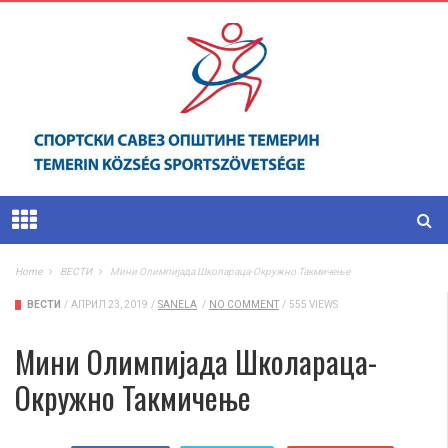
Home
ВЕСТИ
Мини Олимпијада Школараца-Окружно Такмичење
ВЕСТИ
/
АПРИЛ 23, 2019
/
SANELA
/
NO COMMENT
/
555 VIEWS
Мини Олимпијада Школараца-
Окружно Такмичење