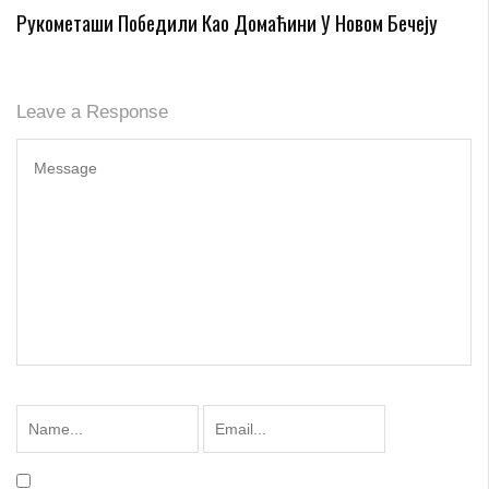
Рукометаши Победили Као Домаћини У Новом Бечеју
Leave a Response