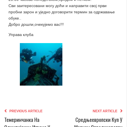
Сви заитересовани могу доћи и направити свој први
пробни зарон и уједно договорити термин за одржавање
обуке..
Добро дошли,очекујемо вас!!!
Управа клуба
PREVIOUS ARTICLE
NEXT ARTICLE
Темеринчанка На
Средњеевропски Куп У
Олимпијским Играма У
Метном Стреличарству