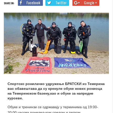
Facebook
Twitter
Google +
SHARE ON:
Спортско ронилачко удружење БРАТСКИ из Темерина
вас обавештава да су кренуле обуке нових рониоца
на Темеринском базену,као и обуке за напредне
курсеве.
Обуке и тренинзи се одржавају у терминима од 19:00-
20:00 часова понедељком,средом и петком.