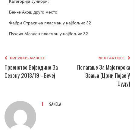
Категорија Јуниори:
Бенке Акош друго место
Фабри Страхиња пласман у најбољих 32
Пухача Младен пласман у најбољих 32
PREVIOUS ARTICLE
NEXT ARTICLE
Првенство Војвoдине За
Полагање За Мајсторска
Сезону 2018/19 –Бечеј
Звања (црни Појас У
Џуду)
SANELA