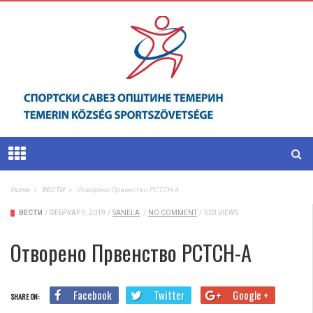
Home
ВЕСТИ
Oтворено Првенство РСТСН-А
ВЕСТИ
/
ФЕБРУАР 5, 2019
/
SANELA
/
NO COMMENT
/
503 VIEWS
Oтворено Првенство РСТСН-А
Facebook
Twitter
Google +
SHARE ON: