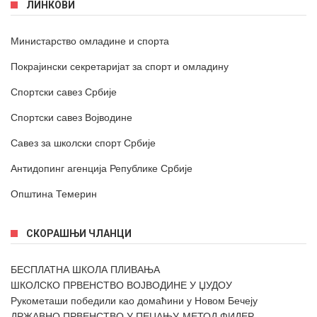
ЛИНКОВИ
Министарство омладине и спорта
Покрајински секретаријат за спорт и омладину
Спортски савез Србије
Спортски савез Војводине
Савез за школски спорт Србије
Антидопинг агенција Републике Србије
Општина Темерин
СКОРАШЊИ ЧЛАНЦИ
БЕСПЛАТНА ШКОЛА ПЛИВАЊА
ШКОЛСКО ПРВЕНСТВО ВОЈВОДИНЕ У ЏУДОУ
Рукометаши победили као домаћини у Новом Бечеју
ДРЖАВНО ПРВЕНСТВО У ПЕЦАЊУ-МЕТОД ФИДЕР