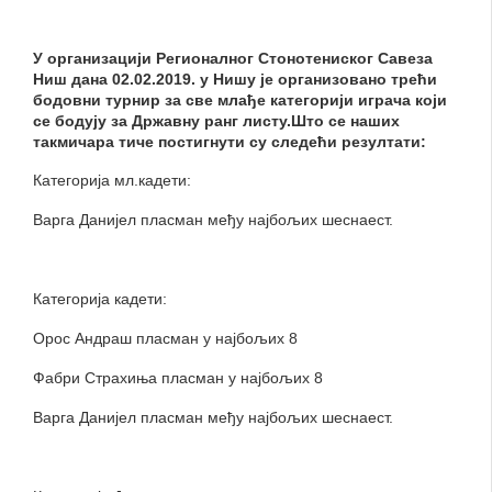
У организацији Регионалног Стонотениског Савеза
Ниш дана 02.02.2019. у Нишу је организовано трећи
бодовни турнир за све млађе категорији играча који
се бодују за Државну ранг листу.Што се наших
такмичара тиче постигнути су следећи резултати:
Категорија мл.кадети:
Варга Данијел пласман међу најбољих шеснаест.
Категорија кадети:
Орос Андраш пласман у најбољих 8
Фабри Страхиња пласман у најбољих 8
Варга Данијел пласман међу најбољих шеснаест.