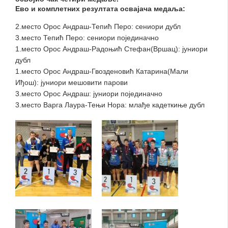
Ево и комплетних резултата освајача медаља:
2.место Орос Андраш-Тепић Перо: сениори дубл
3.место Тепић Перо: сениори појединачно
1.место Орос Андраш-Радоњић Стефан(Вршац): јуниори
дубл
1.место Орос Андраш-Гвозденовић Катарина(Мали
Иђош): јуниори мешовити парови
3.место Орос Андраш: јуниори појединачно
3.место Варга Лаура-Тењи Нора: млађе кадеткиње дубл