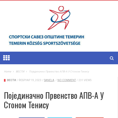
Home
ВЕСТИ
Појединачно Првенство АПВ-А У Стоном Тенису
ВЕСТИ
/
ФЕБРУАР 19, 2023
/
SANELA
/
NO COMMENT
/
231 VIEWS
Појединачно Првенство АПВ-А У
Стоном Тенису