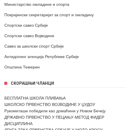
Министарство омладине и спорта
Покрајински секретаријат за спорт и омладину
Спортски савез Србије
Спортски савез Војводине
Савез за школски спорт Србије
Антидопинг агенција Републике Србије
Општина Темерин
СКОРАШЊИ ЧЛАНЦИ
БЕСПЛАТНА ШКОЛА ПЛИВАЊА
ШКОЛСКО ПРВЕНСТВО ВОЈВОДИНЕ У ЏУДОУ
Рукометаши победили као домаћини у Новом Бечеју
ДРЖАВНО ПРВЕНСТВО У ПЕЦАЊУ-МЕТОД ФИДЕР
ДИСЦИПЛИНА
ДРУГА ТРКА ПРВЕНСТВА СРБИЈЕ У МОТО-КРОСУ