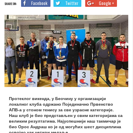
Facebook
Twitter
Google +
SHARE ON:
Протеклог викенда, у Беочину у организацији
локалног клуба одржано Појединачно Првенство
АПВ-а у стоном тенису за све узрасне категорије.
Наш клуб је био представљен у свим категоријама са
великим резултатима. Најуспешнији наш такмичар је
био Орос Андраш ко је од могућих шест дисциплина
освојио чак четири медаље.