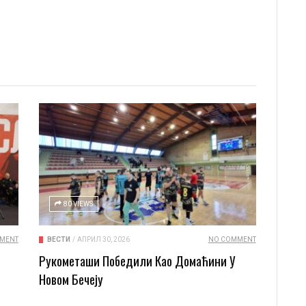
80 VIEWS
MENT
ВЕСТИ
/
АПРИЛ 30, 2026
NO COMMENT
Рукометаши Победили Као Домаћини У
Новом Бечеју