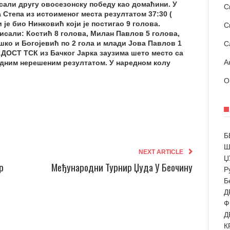
сали другу овосезонску победу као домаћини. У
С
 Степа из истоименог места резултатом 37:30 (
и је био Нинковић који је постигао 9 голова.
С
писали: Костић 8 голова, Милан Павлов 5 голова,
шко и Богојевић по 2 гола и млади Јова Павлов 1
С
АДОСТ ТСК из Бачког Јарка заузима шето место са
А
једним нерешеним резултатом. У наредном колу
О
Б
Ш
NEXT ARTICLE
Џ
р
Међународни Турнир Џуда У Беочину
Р
Б
Д
Ф
Д
К