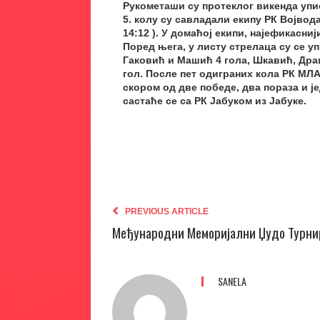
Рукометаши су протеклог викенда упи
5. колу су савладали екипу РК Војвода
14:12 ). У домаћој екипи, најефикасниј
Поред њега, у листу стрелаца су се у
Гаковић и Машић 4 гола, Шкавић, Дра
гол. После пет одиграних кола РК МЛ
скором од две победе, два пораза и 
састаће се са РК Јабуком из Јабуке.
PREVIOUS ARTICLE
Међународни Меморијални Џудо Турни
SANELA