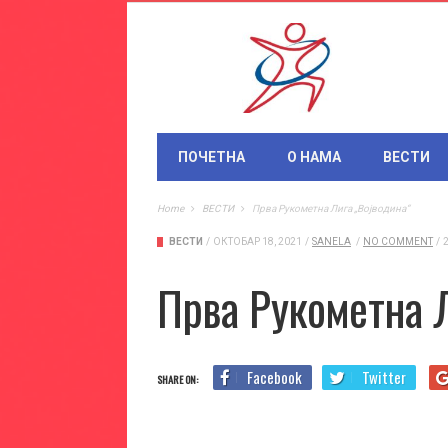
ПОЧЕТНА
О НАМА
ВЕСТИ
Home
ВЕСТИ
Прва Рукометна Лига „Војводина“
ВЕСТИ
/
ОКТОБАР 18, 2021
/
SANELA
/
NO COMMENT
/
Прва Рукометна 
Facebook
Twitter
SHARE ON: