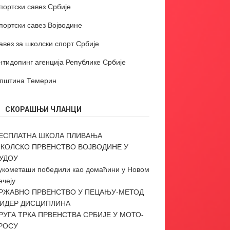
портски савез Србије
портски савез Војводине
авез за школски спорт Србије
нтидопинг агенција Републике Србије
пштина Темерин
СКОРАШЊИ ЧЛАНЦИ
ЕСПЛАТНА ШКОЛА ПЛИВАЊА
КОЛСКО ПРВЕНСТВО ВОЈВОДИНЕ У
УДОУ
укометаши победили као домаћини у Новом
ечеју
РЖАВНО ПРВЕНСТВО У ПЕЦАЊУ-МЕТОД
ИДЕР ДИСЦИПЛИНА
РУГА ТРКА ПРВЕНСТВА СРБИЈЕ У МОТО-
РОСУ