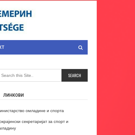
КТ
ЛИНКОВИ
инистарство омладине и спорта
окрајински секретаријат за спорт и
младину