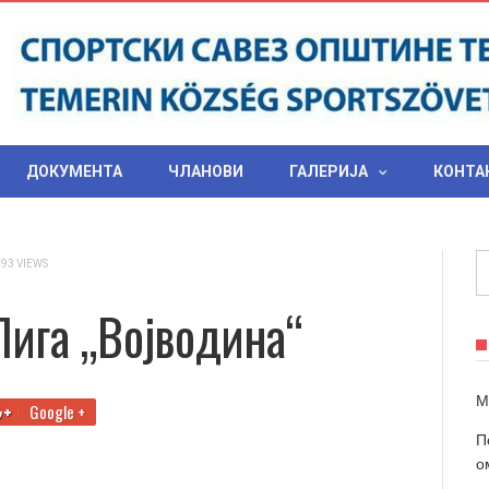
ДОКУМЕНТА
ЧЛАНОВИ
ГАЛЕРИЈА
КОНТА
293 VIEWS
Лига „Војводина“
М
Google +
П
о