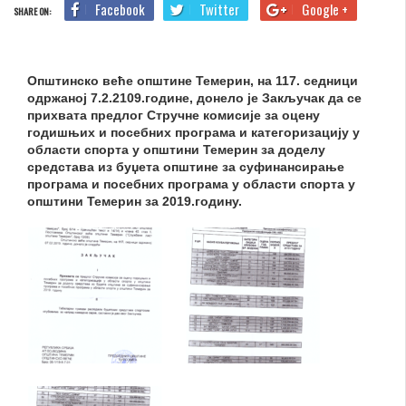
Facebook
Twitter
Google +
SHARE ON:
Општинско веће општине Темерин, на 117. седници
одржаној 7.2.2109.године, донело је Закључак да се
прихвата предлог Стручне комисије за оцену
годишњих и посебних програма и категоризацију у
области спорта у општини Темерин за доделу
средстава из буџета општине за суфинансирање
програма и посебних програма у области спорта у
општини Темерин за 2019.годину.