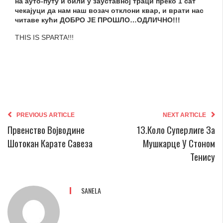
на ауто-путу и били у зауставној траци преко 1 сат
чекајуци да нам наш возач отклони квар, и врати нас
читаве кући ДОБРО ЈЕ ПРОШЛО…ОДЛИЧНО!!!
THIS IS SPARTA!!!
PREVIOUS ARTICLE
NEXT ARTICLE
Првенство Војводине
13.коло Суперлиге За
Шотокан Карате Савеза
Мушкарцe У Стоном
Тенису
SANELA