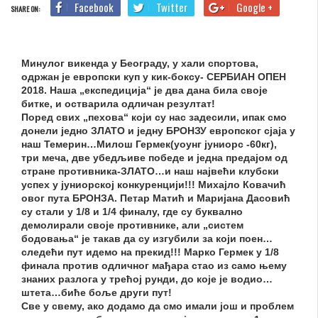
Facebook
Twitter
Google +
SHARE ON:
Минулог викенда у Београду, у хали спортова,
одржан је европски куп у кик-боксу- СЕРБИАН ОПЕН
2018. Наша „експедиција“ је два дана била своје
битке, и остварила одличан резултат!
Поред свих „пехова“ који су нас задесили, ипак смо
донели једно ЗЛАТО и једну БРОНЗУ европског сјаја у
наш Темерин…Милош Гермек(yоунг јуниорс -60кг),
три меча, две убедљиве победе и једна предајом од
стране противника-ЗЛАТО…и наш највећи клубски
успех у јуниорској конкуренцији!!! Михајло Ковачић
овог пута БРОНЗА. Петар Матић и Маријана Дасовић
су стали у 1/8 и 1/4 финалу, где су буквално
демолирали своје противнике, али „систем
бодовања“ је такав да су изгубили за који поен…
следећи пут идемо на прекид!!! Марко Гермек у 1/8
финала против одличног мађара стао из само њему
знаних разлога у трећој рунди, до које је водио…
штета…биће боље други пут!
Све у свему, ако додамо да смо имали још и проблем