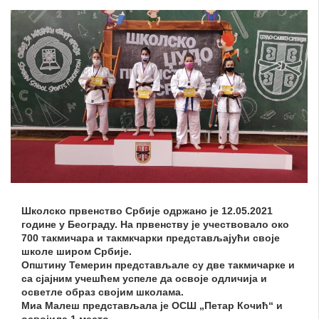
Школско првенство Србије одржано је 12.05.2021
године у Београду. На првенству је учествовало око
700 такмичара и такмкчарки представљајући своје
школе широм Србије.
Општину Темерин представљале су две такмичарке и
са сјајним учешћем успеле да освоје одличија и
осветле образ својим школама.
Миа Малеш представљала је ОСШ „Петар Кочић“ и
освојила 1.место