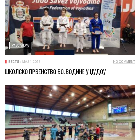
83 VIEWS
ВЕСТИ
/
МАЈ 4, 2026
NO COMMENT
ШКОЛСКО ПРВЕНСТВО ВОЈВОДИНЕ У ЏУДОУ