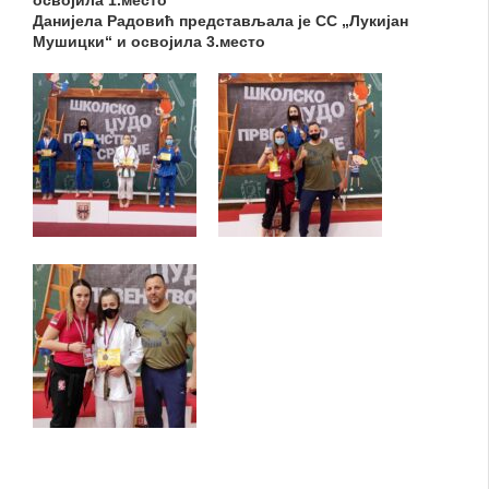
Данијела Радовић представљала је СС „Лукијан
Мушицки“ и освојила 3.место