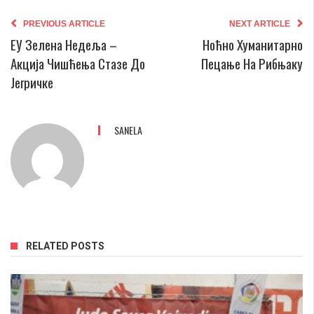
PREVIOUS ARTICLE
NEXT ARTICLE
ЕУ Зелена Недеља –
Ноћно Хуманитарно
Акција Чишћења Стазе До
Пецање На Рибњаку
Јегричке
SANELA
RELATED POSTS