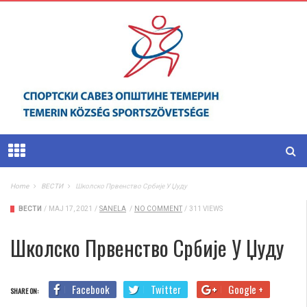
Home
ВЕСТИ
Школско Првенство Србије У Џуду
ВЕСТИ
/
МАЈ 17, 2021
/
SANELA
/
NO COMMENT
/
311 VIEWS
Школско Првенство Србије У Џуду
Facebook
Twitter
Google +
SHARE ON: