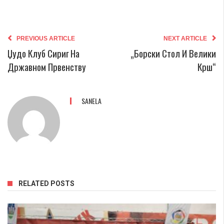
PREVIOUS ARTICLE
NEXT ARTICLE
Џудо Клуб Сириг На
„Борски Стол И Велики
Државном Првенству
Крш“
SANELA
RELATED POSTS