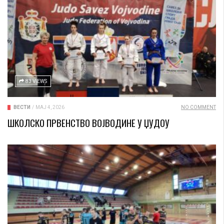
83 VIEWS
ВЕСТИ
/
МАЈ 4, 2026
NO COMMENT
ШКОЛСКО ПРВЕНСТВО ВОЈВОДИНЕ У ЏУДОУ