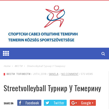
Home
ВЕСТИ
Streetvolleyball Турнир У Темерину
ВЕСТИ
ТОП ВЕСТИ
/
ЈУЛ 4, 2018
/
SANELA
/
NO COMMENT
/
575 VIEWS
Streetvolleyball Турнир У Темерину
Facebook
Twitter
Google +
SHARE ON: