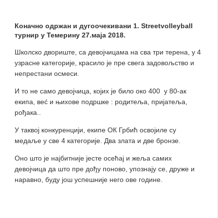
Коначно одржан и дугоочекивани 1. Streetvolleyball
турнир у Темерину 27.маја 2018.
Школско двориште, са девојчицама на сва три терена, у 4
узрасне категорије, красило је пре свега задовољство и
непрестани осмеси.
И то не само девојчица, којих је било око 400 у 80-ак
екипа, веć и њихове подршке : родитеља, пријатеља,
рођака..
У таквој конкуренцији, екипе ОК Грбић освојиле су
медаље у све 4 категорије. Два злата и две бронзе.
Оно што је најбитније јесте осећај и жеља самих
девојчица да што пре дођу поново, упознају се, друже и
наравно, буду још успешније него ове године.