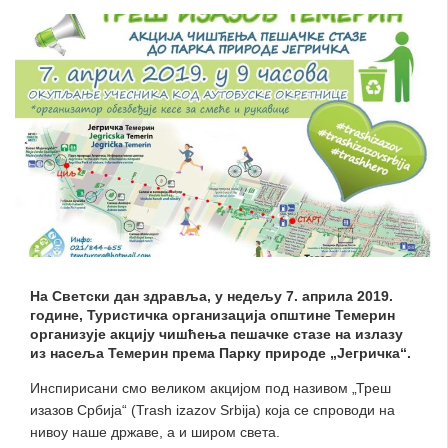
На Светски дан здравља, у недељу 7. априла 2019.
године, Туристичка организација општине Темерин
организује акцију чишћења пешачкe стазе на излазу
из насеља Темерин према Парку природе „Јегричка“.
Инспирисани смо великом акцијом под називом „Треш
изазов Србија“ (Trash izazov Srbija) која се спроводи на
нивоу наше државе, а и широм света.