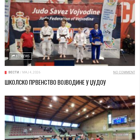
83 VIEWS
ВЕСТИ
/
МАЈ 4, 2026
NO COMMENT
ШКОЛСКО ПРВЕНСТВО ВОЈВОДИНЕ У ЏУДОУ