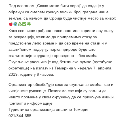
Под слоганом „Свако може бити херој“ до сада је у
обра
чун са смећем кренуо велики број грађана наше
земље, са жељом да Србија буде чистије место за живот.
Како све више грађана наше општине користи ову стазу
за рекреацију, желимо да припремимо стазу за
предстојеће лепо време и да ово време на стази и у
заштићеном подручју парка природе буде што
квалитетније и здравије проведено – без смећа.
Окупљање учесника је код бензинске пумпе (аутобуске
окретнице) на излазу из Темерина у недељу 7. априла
2019. године у 9 часова.
Организатор обезбеђује кесе за скупљање смећа, као и
хигијенске рукавице. Позивамо све који су вољни да
нешто промене у свом окружењу да се прикључе акцији.
Контакт и информације:
Туристичка организација општине Темерин
021/844-655