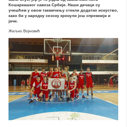
Кошаркашког савеза Србије. Наши дечаци су
учешћем у овом такмичењу стекли додатно искуство,
како би у наредну сезону кренули још спремнији и
јачи.
Жељко Војновић