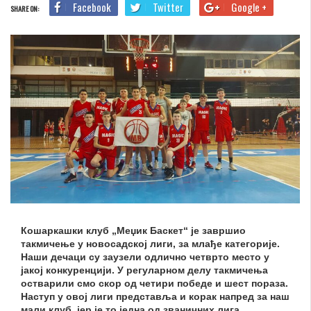
Facebook
Twitter
Google +
SHARE ON:
Кошаркашки клуб „Меџик Баскет“ је завршио
такмичење у новосадској лиги, за млађе категорије.
Наши дечаци су заузели одлично четврто место у
јакој конкуренцији. У регуларном делу такмичења
остварили смо скор од четири победе и шест пораза.
Наступ у овој лиги представља и корак напред за наш
мали клуб, јер је то једна од званичних лига