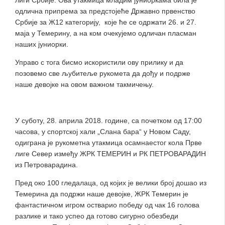
одлична припрема за предстојеће Државно првенство
Србије за Ж12 категорију, које ће се одржати 26. и 27.
маја у Темерину, а на ком очекујемо одличан пласман
наших јуниорки.
Управо с тога бисмо искористили ову прилику и да
позовемо све љубитеље рукомета да дођу и подрже
наше девојке на овом важном такмичењу.
У суботу, 28. априла 2018. године, са почетком од 17:00
часова, у спортској хали „Слана бара“ у Новом Саду,
одиграна је рукометна утакмица осамнаестог кола Прве
лиге Север између ЖРК ТЕМЕРИН и РК ПЕТРОВАРАДИН
из Петроварадина.
Пред око 100 гледалаца, од којих је велики број дошао из
Темерина да подржи наше девојке, ЖРК Темерин је
фантастичном игром остварио победу од чак 16 голова
разлике и тако успео да готово сигурно обезбеди