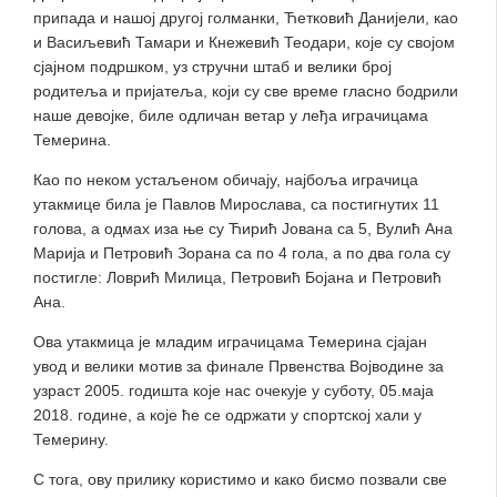
припада и нашој другој голманки, Ћетковић Данијели, као
и Васиљевић Тамари и Кнежевић Теодари, које су својом
сјајном подршком, уз стручни штаб и велики број
родитеља и пријатеља, који су све време гласно бодрили
наше девојке, биле одличан ветар у леђа играчицама
Темерина.
Као по неком устаљеном обичају, најбоља играчица
утакмице била је Павлов Мирослава, са постигнутих 11
голова, а одмах иза ње су Ћирић Јована са 5, Вулић Ана
Марија и Петровић Зорана са по 4 гола, а по два гола су
постигле: Ловрић Милица, Петровић Бојана и Петровић
Ана.
Ова утакмица је младим играчицама Темерина сјајан
увод и велики мотив за финале Првенства Војводине за
узраст 2005. годишта које нас очекује у суботу, 05.маја
2018. године, а које ће се одржати у спортској хали у
Темерину.
С тога, ову прилику користимо и како бисмо позвали све