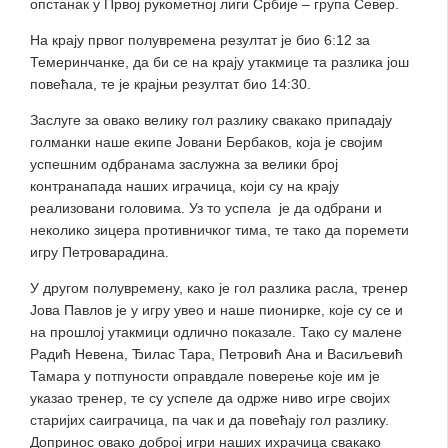
опстанак у Првој рукометној лиги Србије – група Север.
На крају првог полувремена резултат је био 6:12 за
Темеринчанке, да би се на крају утакмице та разлика још
повећала, те је крајњи резултат био 14:30.
Заслуге за овако велику гол разлику свакако припадају
голманки наше екипе Јовани Бербаков, која је својим
успешним одбранама заслужна за велики број
контранапада наших играчица, који су на крају
реализовани головима. Уз то успела је да одбрани и
неколико зицера противничког тима, те тако да поремети
игру Петроварадина.
У другом полувремену, како је гол разлика расла, тренер
Јова Павлов је у игру увео и наше пионирке, које су се и
на прошлој утакмици одлично показале. Тако су малене
Радић Невена, Ђилас Тара, Петровић Ана и Васиљевић
Тамара у потпуности оправдале поверење које им је
указао тренер, те су успеле да одрже ниво игре својих
старијих саиграчица, па чак и да повећају гол разлику.
Допринос овако доброј игри наших ихрачица свакако