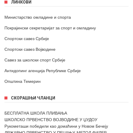
ЛИНКОВИ
Министарство омладине и спорта
Покрајински секретаријат за спорт и омладину
Спортски савез Србије
Спортски савез Војводине
Савез за школски спорт Србије
Антидопинг агенција Републике Србије
Општина Темерин
СКОРАШЊИ ЧЛАНЦИ
БЕСПЛАТНА ШКОЛА ПЛИВАЊА
ШКОЛСКО ПРВЕНСТВО ВОЈВОДИНЕ У ЏУДОУ
Рукометаши победили као домаћини у Новом Бечеју
ДРЖАВНО ПРВЕНСТВО У ПЕЦАЊУ-МЕТОД ФИДЕР