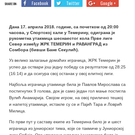
Facebook
Twitter
Google +
SHARE ON:
Дана 17. априла 2018. године, са почетком од 20:00
часова, у Спортској хали у Темерину, одиграна је
рукометна утакмица шеснаестог кола Прве лиге
Север између ЖРК ТЕМЕРИН и РАВАНГРАД из
Сомбора (бивши Бане Секулић).
Уз велико залагање домаћих играчица, ЖРК Темерин је
успео да оствари још једну победу са резултатом од 28:25
(16:14) и да осигура свој останак у овој елитној лиги.
Најбоља играчица утакмице била је Павлов Мирослава са
постигнутих 9 голова, док је само један гол мање постигла
Вулић Анамарија. Својом игром, на овој прилично тешкој
и напетој утакмици, истакле су се и Пајић Тара и Ловрић
Милица.
По први пут у саставу екипе из Темерина било је и шест
играчица из јуниорског тима, које се такмиче у Јуниорској
лиги Србије. Ова утакмица младим јуниоркама била је