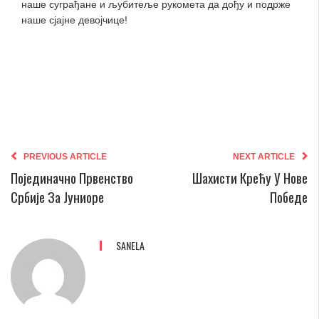
наше суграђане и љубитеље рукомета да дођу и подрже
наше сјајне девојчице!
PREVIOUS ARTICLE
NEXT ARTICLE
Појединачно Првенство
Шахисти Крећу У Нове
Србије За Јуниоре
Победе
SANELA